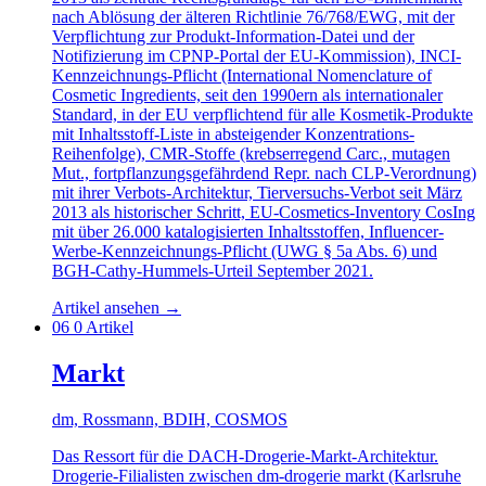
nach Ablösung der älteren Richtlinie 76/768/EWG, mit der
Verpflichtung zur Produkt-Information-Datei und der
Notifizierung im CPNP-Portal der EU-Kommission), INCI-
Kennzeichnungs-Pflicht (International Nomenclature of
Cosmetic Ingredients, seit den 1990ern als internationaler
Standard, in der EU verpflichtend für alle Kosmetik-Produkte
mit Inhaltsstoff-Liste in absteigender Konzentrations-
Reihenfolge), CMR-Stoffe (krebserregend Carc., mutagen
Mut., fortpflanzungsgefährdend Repr. nach CLP-Verordnung)
mit ihrer Verbots-Architektur, Tierversuchs-Verbot seit März
2013 als historischer Schritt, EU-Cosmetics-Inventory CosIng
mit über 26.000 katalogisierten Inhaltsstoffen, Influencer-
Werbe-Kennzeichnungs-Pflicht (UWG § 5a Abs. 6) und
BGH-Cathy-Hummels-Urteil September 2021.
Artikel ansehen
→
06
0 Artikel
Markt
dm, Rossmann, BDIH, COSMOS
Das Ressort für die DACH-Drogerie-Markt-Architektur.
Drogerie-Filialisten zwischen dm-drogerie markt (Karlsruhe