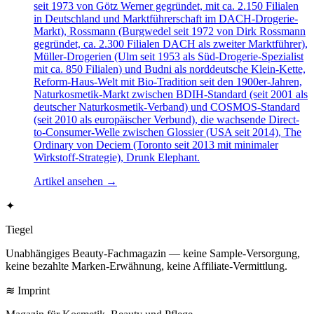
seit 1973 von Götz Werner gegründet, mit ca. 2.150 Filialen
in Deutschland und Marktführerschaft im DACH-Drogerie-
Markt), Rossmann (Burgwedel seit 1972 von Dirk Rossmann
gegründet, ca. 2.300 Filialen DACH als zweiter Marktführer),
Müller-Drogerien (Ulm seit 1953 als Süd-Drogerie-Spezialist
mit ca. 850 Filialen) und Budni als norddeutsche Klein-Kette,
Reform-Haus-Welt mit Bio-Tradition seit den 1900er-Jahren,
Naturkosmetik-Markt zwischen BDIH-Standard (seit 2001 als
deutscher Naturkosmetik-Verband) und COSMOS-Standard
(seit 2010 als europäischer Verbund), die wachsende Direct-
to-Consumer-Welle zwischen Glossier (USA seit 2014), The
Ordinary von Deciem (Toronto seit 2013 mit minimaler
Wirkstoff-Strategie), Drunk Elephant.
Artikel ansehen
→
✦
Tiegel
Unabhängiges Beauty-Fachmagazin — keine Sample-Versorgung,
keine bezahlte Marken-Erwähnung, keine Affiliate-Vermittlung.
≋ Imprint