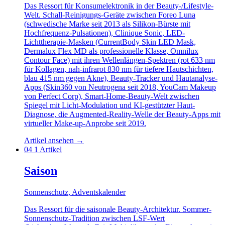
Das Ressort für Konsumelektronik in der Beauty-/Lifestyle-
Welt. Schall-Reinigungs-Geräte zwischen Foreo Luna
(schwedische Marke seit 2013 als Silikon-Bürste mit
Hochfrequenz-Pulsationen), Clinique Sonic, LED-
Lichttherapie-Masken (CurrentBody Skin LED Mask,
Dermalux Flex MD als professionelle Klasse, Omnilux
Contour Face) mit ihren Wellenlängen-Spektren (rot 633 nm
für Kollagen, nah-infrarot 830 nm für tiefere Hautschichten,
blau 415 nm gegen Akne), Beauty-Tracker und Hautanalyse-
Apps (Skin360 von Neutrogena seit 2018, YouCam Makeup
von Perfect Corp), Smart-Home-Beauty-Welt zwischen
Spiegel mit Licht-Modulation und KI-gestützter Haut-
Diagnose, die Augmented-Reality-Welle der Beauty-Apps mit
virtueller Make-up-Anprobe seit 2019.
Artikel ansehen
→
04
1 Artikel
Saison
Sonnenschutz, Adventskalender
Das Ressort für die saisonale Beauty-Architektur. Sommer-
Sonnenschutz-Tradition zwischen LSF-Wert