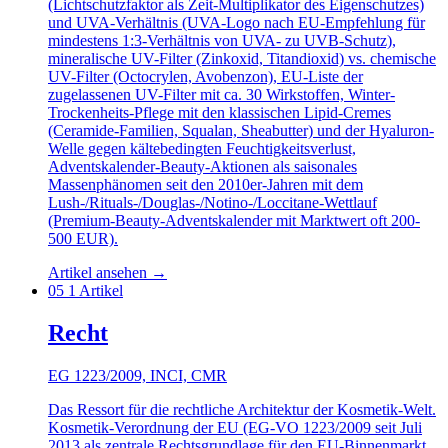
(Lichtschutzfaktor als Zeit-Multiplikator des Eigenschutzes)
und UVA-Verhältnis (UVA-Logo nach EU-Empfehlung für
mindestens 1:3-Verhältnis von UVA- zu UVB-Schutz),
mineralische UV-Filter (Zinkoxid, Titandioxid) vs. chemische
UV-Filter (Octocrylen, Avobenzon), EU-Liste der
zugelassenen UV-Filter mit ca. 30 Wirkstoffen, Winter-
Trockenheits-Pflege mit den klassischen Lipid-Cremes
(Ceramide-Familien, Squalan, Sheabutter) und der Hyaluron-
Welle gegen kältebedingten Feuchtigkeitsverlust,
Adventskalender-Beauty-Aktionen als saisonales
Massenphänomen seit den 2010er-Jahren mit dem
Lush-/Rituals-/Douglas-/Notino-/Loccitane-Wettlauf
(Premium-Beauty-Adventskalender mit Marktwert oft 200-
500 EUR).
Artikel ansehen
→
05
1 Artikel
Recht
EG 1223/2009, INCI, CMR
Das Ressort für die rechtliche Architektur der Kosmetik-Welt.
Kosmetik-Verordnung der EU (EG-VO 1223/2009 seit Juli
2013 als zentrale Rechtsgrundlage für den EU-Binnenmarkt