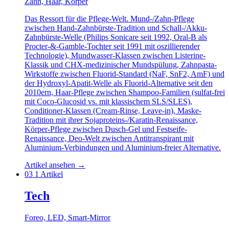
Zahn, Haar, Körper
Das Ressort für die Pflege-Welt. Mund-/Zahn-Pflege
zwischen Hand-Zahnbürste-Tradition und Schall-/Akku-
Zahnbürste-Welle (Philips Sonicare seit 1992, Oral-B als
Procter-&-Gamble-Tochter seit 1991 mit oszillierender
Technologie), Mundwasser-Klassen zwischen Listerine-
Klassik und CHX-medizinischer Mundspülung, Zahnpasta-
Wirkstoffe zwischen Fluorid-Standard (NaF, SnF2, AmF) und
der Hydroxyl-Apatit-Welle als Fluorid-Alternative seit den
2010ern, Haar-Pflege zwischen Shampoo-Familien (sulfat-frei
mit Coco-Glucosid vs. mit klassischem SLS/SLES),
Conditioner-Klassen (Cream-Rinse, Leave-in), Maske-
Tradition mit ihrer Sojaproteins-/Karatin-Renaissance,
Körper-Pflege zwischen Dusch-Gel und Festseife-
Renaissance, Deo-Welt zwischen Antitranspirant mit
Aluminium-Verbindungen und Aluminium-freier Alternative.
Artikel ansehen
→
03
1 Artikel
Tech
Foreo, LED, Smart-Mirror