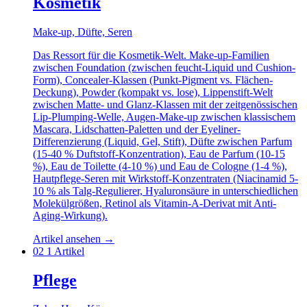
Kosmetik
Make-up, Düfte, Seren
Das Ressort für die Kosmetik-Welt. Make-up-Familien
zwischen Foundation (zwischen feucht-Liquid und Cushion-
Form), Concealer-Klassen (Punkt-Pigment vs. Flächen-
Deckung), Powder (kompakt vs. lose), Lippenstift-Welt
zwischen Matte- und Glanz-Klassen mit der zeitgenössischen
Lip-Plumping-Welle, Augen-Make-up zwischen klassischem
Mascara, Lidschatten-Paletten und der Eyeliner-
Differenzierung (Liquid, Gel, Stift), Düfte zwischen Parfum
(15-40 % Duftstoff-Konzentration), Eau de Parfum (10-15
%), Eau de Toilette (4-10 %) und Eau de Cologne (1-4 %),
Hautpflege-Seren mit Wirkstoff-Konzentraten (Niacinamid 5-
10 % als Talg-Regulierer, Hyaluronsäure in unterschiedlichen
Molekülgrößen, Retinol als Vitamin-A-Derivat mit Anti-
Aging-Wirkung).
Artikel ansehen
→
02
1 Artikel
Pflege