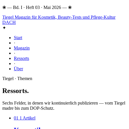
❀
—
Bd. I · Heft 03 · Mai 2026
—
❀
Tiegel
Magazin für Kosmetik, Beauty-Tests und Pflege-Kultur
DACH
✦
Start
·
Magazin
·
Ressorts
·
Über
Tiegel · Themen
Ressorts
.
Sechs Felder, in denen wir kontinuierlich publizieren — vom Tiegel
madre bis zum DOP-Schutz.
01
1 Artikel