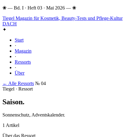
❀
—
Bd. I · Heft 03 · Mai 2026
—
❀
Tiegel
Magazin für Kosmetik, Beauty-Tests und Pflege-Kultur
DACH
✦
Start
·
Magazin
·
Ressorts
·
Über
← Alle Ressorts
№ 04
Tiegel · Ressort
Saison
.
Sonnenschutz, Adventskalender.
1 Artikel
Über das Ressort