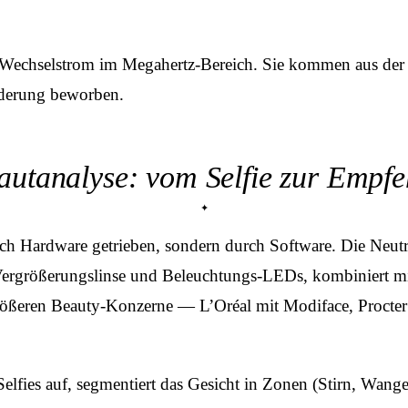
.
m Wechselstrom im Megahertz-Bereich. Sie kommen aus der
rderung beworben.
utanalyse: vom Selfie zur Empf
rch Hardware getrieben, sondern durch Software. Die Neut
Vergrößerungslinse und Beleuchtungs-LEDs, kombiniert mit
e größeren Beauty-Konzerne — L’Oréal mit Modiface, Proct
lfies auf, segmentiert das Gesicht in Zonen (Stirn, Wang