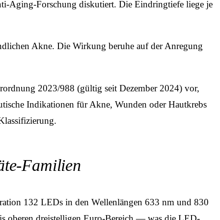
i-Aging-Forschung diskutiert. Die Eindringtiefe liege je
tzündlichen Akne. Die Wirkung beruhe auf der Anregung
erordnung 2023/988 (gültig seit Dezember 2024) vor,
peutische Indikationen für Akne, Wunden oder Hautkrebs
lassifizierung.
äte-Familien
neration 132 LEDs in den Wellenlängen 633 nm und 830
is oberen dreistelligen Euro-Bereich — was die LED-