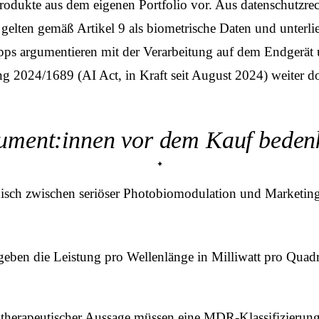
odukte aus dem eigenen Portfolio vor. Aus datenschutz­rech
lten gemäß Artikel 9 als biometrische Daten und unterlie
ps argumentieren mit der Verarbeitung auf dem Endgerät u
 2024/1689 (AI Act, in Kraft seit August 2024) weiter do
ment:innen vor dem Kauf bedenk
hnisch zwischen seriöser Photobiomodulation und Marketin
geben die Leistung pro Wellenlänge in Milliwatt pro Qu
therapeutischer Aussage müssen eine MDR-Klassifizierung t