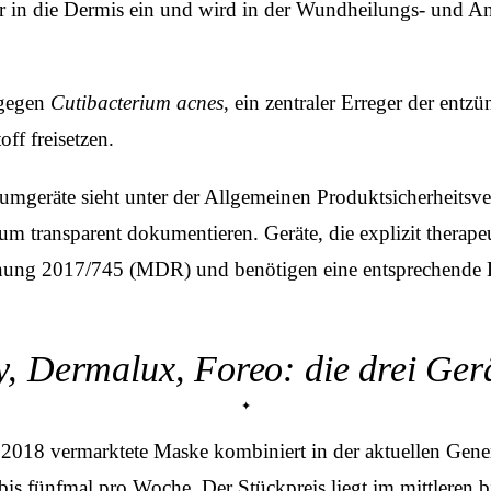
er in die Dermis ein und wird in der Wundheilungs- und Ant
 gegen
Cutibacterium acnes
, ein zentraler Erreger der en
off freisetzen.
umgeräte sieht unter der Allgemeinen Produktsicherheitsv
rum transparent dokumentieren. Geräte, die explizit thera
rdnung 2017/745 (MDR) und benötigen eine entsprechende K
, Dermalux, Foreo: die drei Ger
2018 vermarktete Maske kombiniert in der aktuellen Ge
s fünfmal pro Woche. Der Stückpreis liegt im mittleren b