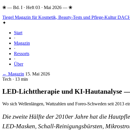
❀
—
Bd. I · Heft 03 · Mai 2026
—
❀
Tiegel
Magazin für Kosmetik, Beauty-Tests und Pflege-Kultur DAC
✦
Start
·
Magazin
·
Ressorts
·
Über
← Magazin
15. Mai 2026
Tech · 13 min
LED-Lichttherapie und KI-Hautanalyse —
Wo sich Wellenlängen, Wattzahlen und Foreo-Schweden seit 2013 ein 
Die zweite Hälfte der 2010er Jahre hat die Hautpf
LED-Masken, Schall-Reinigungsbürsten, Mikrostro