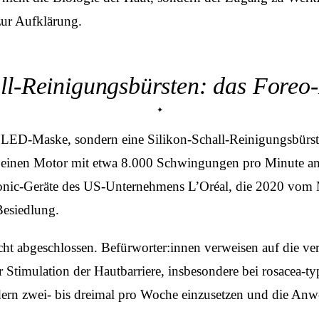
zur Aufklärung.
ll-Reinigungsbürsten: das Foreo
LED-Maske, sondern eine Silikon-Schall-Reinigungsbürste
einen Motor mit etwa 8.000 Schwingungen pro Minute ange
isonic-Geräte des US-Unternehmens L’Oréal, die 2020 vo
Besiedlung.
cht abgeschlossen. Befürworter:innen verweisen auf die v
timulation der Hautbarriere, insbesondere bei rosacea-typi
ondern zwei- bis dreimal pro Woche einzusetzen und die A